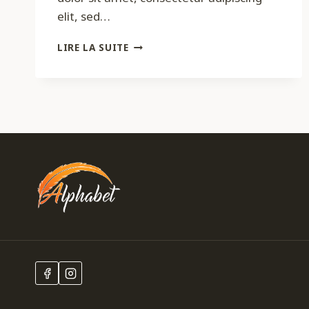
elit, sed…
LEARNING
LIRE LA SUITE
IN
TODAY’S
WORLD