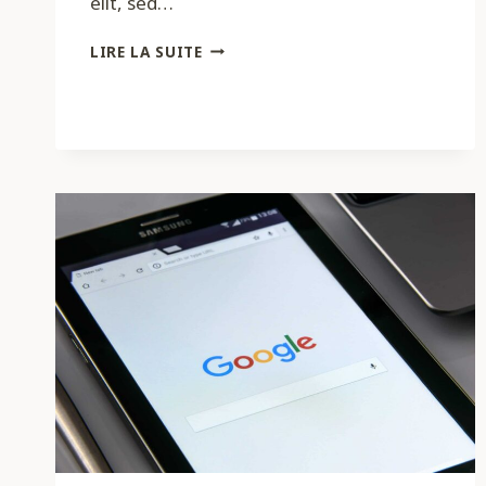
elit, sed…
THE
LIRE LA SUITE
WONDER
OF
SEO