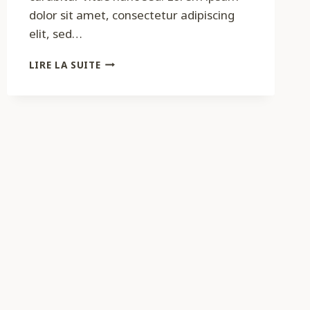
dolor sit amet, consectetur adipiscing
elit, sed…
REMOTE
LIRE LA SUITE
WORK
IS
THE
NEW
BLACK