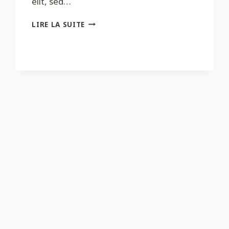
elit, sed…
MARKETING
LIRE LA SUITE
MAGIC