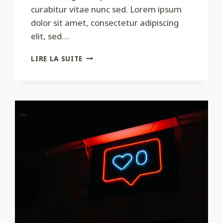
curabitur vitae nunc sed. Lorem ipsum
dolor sit amet, consectetur adipiscing
elit, sed…
HOW
LIRE LA SUITE
TO
EFFECTIVELY
USE
MARKETING
TOOLS