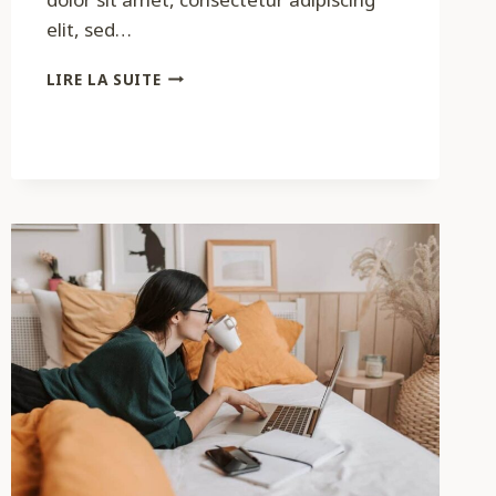
elit, sed…
SKILLS
LIRE LA SUITE
TO
PAY
THE
BILLS