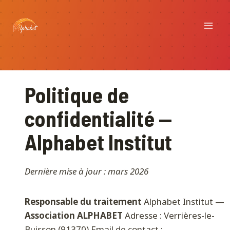
Aller
au
contenu
Politique de
confidentialité —
Alphabet Institut
Dernière mise à jour : mars 2026
Responsable du traitement
Alphabet Institut —
Association ALPHABET
Adresse : Verrières-le-
Buisson (91370) Email de contact :